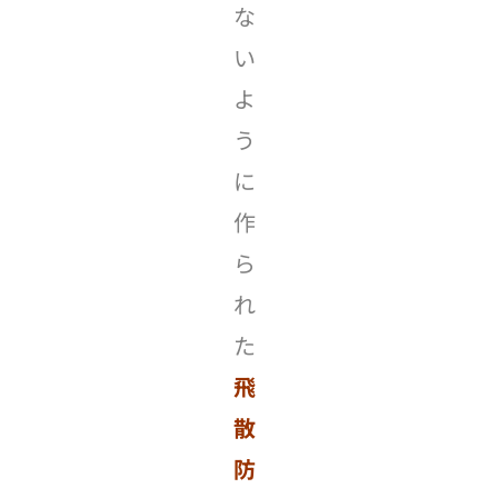
な
い
よ
う
に
作
ら
れ
た
飛
散
防