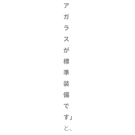
ア
ガ
ラ
ス
が
標
準
装
備
で
す」
と、