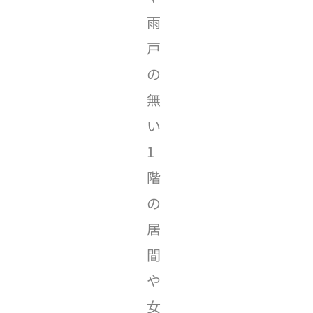
雨
戸
の
無
い
1
階
の
居
間
や
女