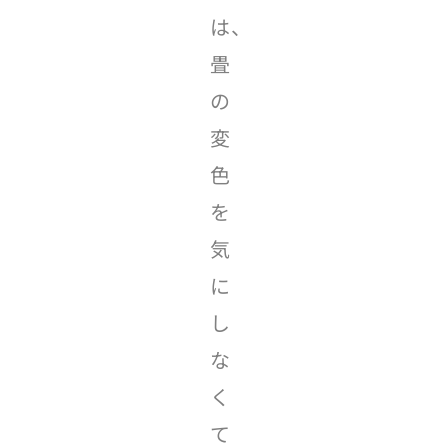
は、
畳
の
変
色
を
気
に
し
な
く
て