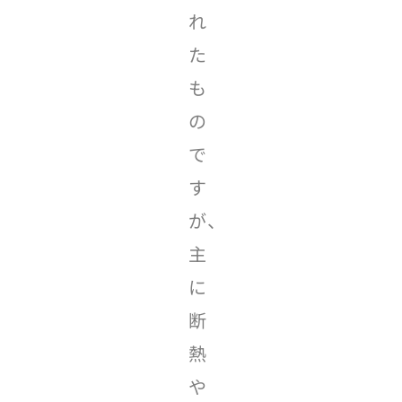
れ
た
も
の
で
す
が、
主
に
断
熱
や