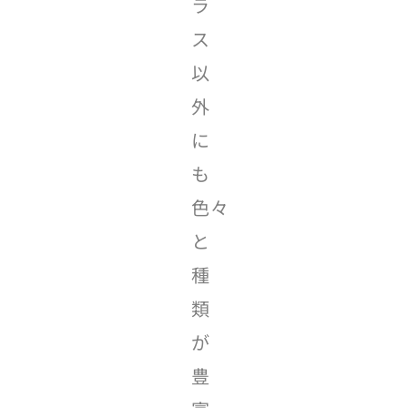
ラ
ス
以
外
に
も
色々
と
種
類
が
豊