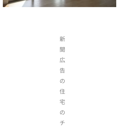
新
聞
広
告
の
住
宅
の
チ