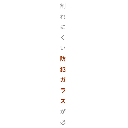
割
れ
に
く
い
防
犯
ガ
ラ
ス
が
必