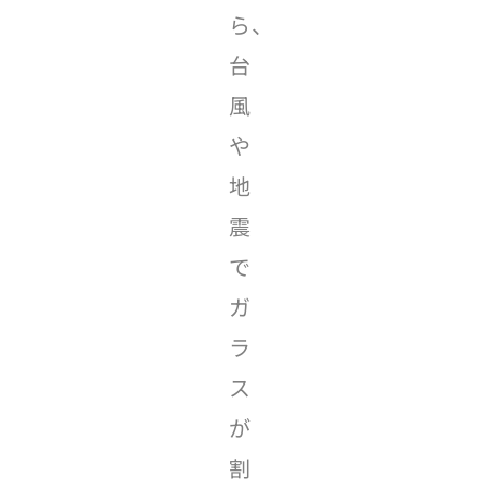
ら、
台
風
や
地
震
で
ガ
ラ
ス
が
割