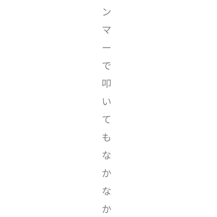
ン
マ
ー
で
叩
い
て
も
な
か
な
か