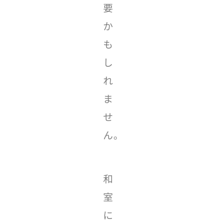
要
か
も
し
れ
ま
せ
ん。
和
室
に