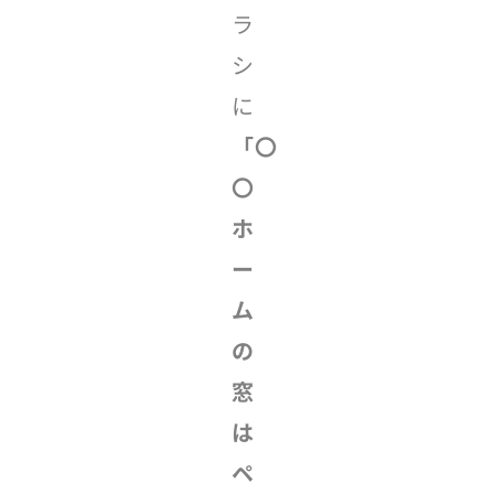
ラ
シ
に
「〇
〇
ホ
ー
ム
の
窓
は
ペ