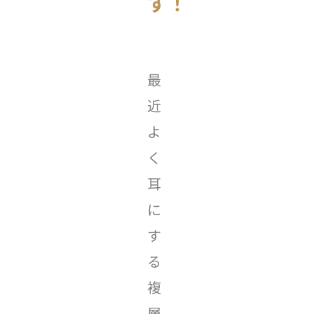
す！
最
近
よ
く
耳
に
す
る
複
層