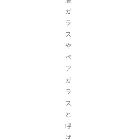
ガ
ラ
ス
や
ペ
ア
ガ
ラ
ス
と
呼
ば