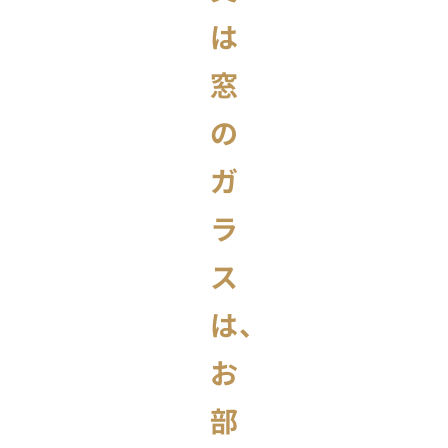
は
窓
の
ガ
ラ
ス
は、
お
部