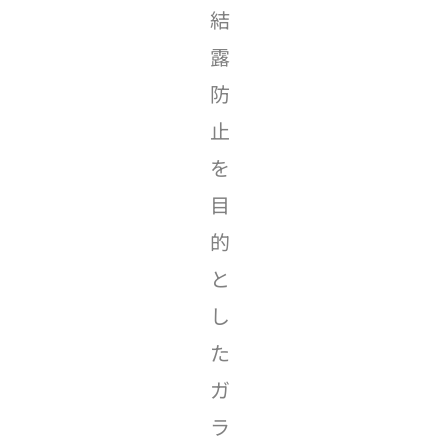
結
露
防
止
を
目
的
と
し
た
ガ
ラ