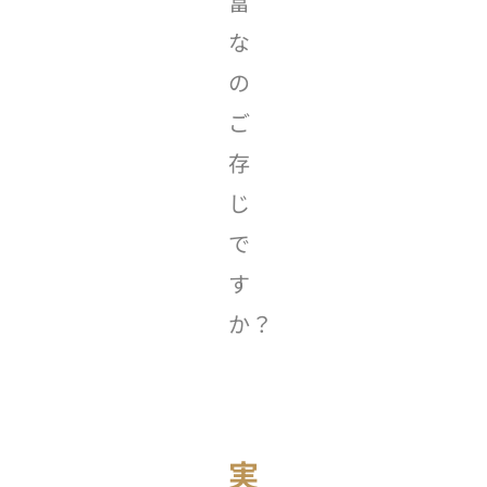
富
な
の
ご
存
じ
で
す
か？
実