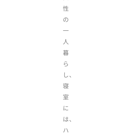
性
の
一
人
暮
ら
し、
寝
室
に
は、
ハ