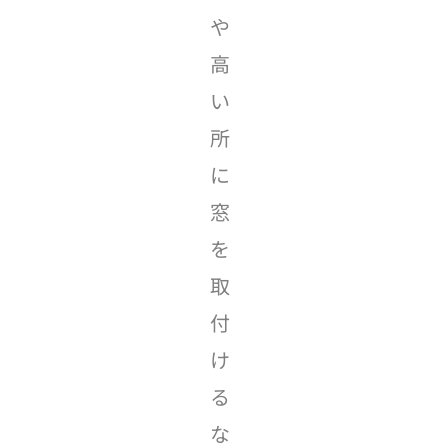
や
高
い
所
に
窓
を
取
付
け
る
な