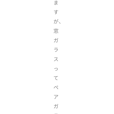
ま
す
が、
窓
ガ
ラ
ス
っ
て
ペ
ア
ガ