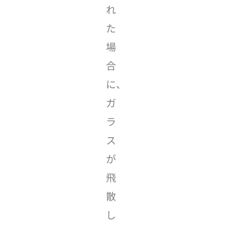
れ
た
場
合
に、
ガ
ラ
ス
が
飛
散
し