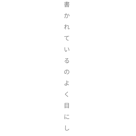
書
か
れ
て
い
る
の
よ
く
目
に
し