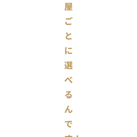
屋
ご
と
に
選
べ
る
ん
で