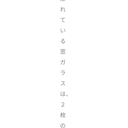
れ
て
い
る
窓
ガ
ラ
ス
は、
２
枚
の