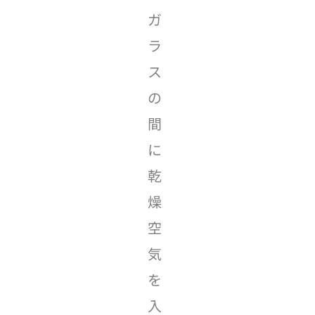
ガ
ラ
ス
の
間
に
乾
燥
空
気
を
入