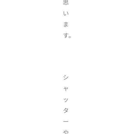
思
い
ま
す。
シ
ャ
ッ
タ
ー
や