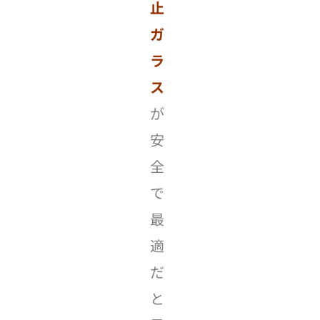
止
ガ
ラ
ス
が
安
全
で
最
適
だ
と