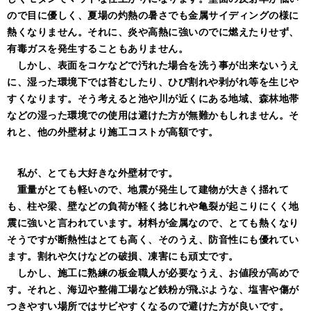
ので目に優しく、夏場の灼熱の暑さでも金属サイディングの様に
熱くなりません。それに、炎や高熱に強いのでに燃えたりせず、
有毒ガスを発生することもありません。
しかし、表面をコケなどで汚れた場合を洗う事が出来ないうえ
に、湿った環境下では苔むしたり、ひび割れや剥がれ等を生じや
すくなります。そう考えると池や川が近くにある地域、森林地帯
などの湿った環境での使用は避けた方が
無難かもしれません。そ
れと、他の外壁材より施工コストが高額です。
私が、とても大好きな外壁材です。
重量がとても軽いので、
地震が発生して建物が大きく揺れて
も、柱や梁、壁などの負荷が軽く捻じれや亀裂が起こりにくく地
震に強いと言われています。材料が金属なので、とても熱くなり
そうですが断熱性はとても高く、そのうえ、防音性にも優れてい
ます。割れや欠けなどの破損、凍害にも頑丈です。
しかし、施工に熟練の板金職人が必要なうえ、お値段が高めで
す。それと、海辺や整備工場など鉄粉が飛ぶような、塩害や傷が
つきやすい場所ではサビやすくなるので避けた方が良いです。