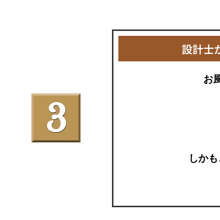
設計士
お
しかも