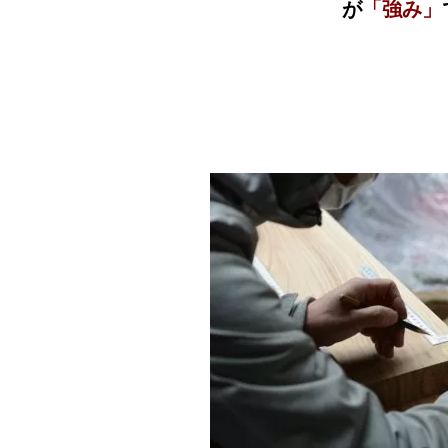
が
「強み」