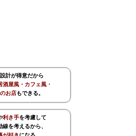
設計が得意だから
居酒屋風・
カフェ風・
のお店
も
できる。
や
利き手
を考慮
して
動線を考えるから、
事が好き
になる。