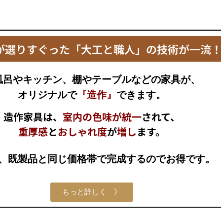
が選りすぐった「大工と職人」の技術が一流
風呂やキッチン、棚やテーブルなどの家具が、
オリジナルで
『造作』
できます。
造作家具は、
室内の色味が統一
されて、
重厚感
と
おしゃれ度
が
増し
ます。
、既製品と同じ価格帯で完成するのでお得です。
もっと詳しく 》