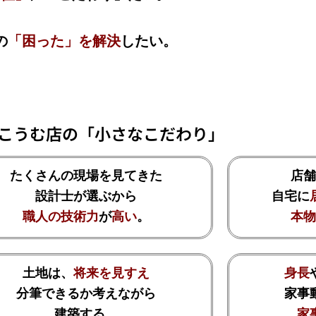
の
「困った」を解決
したい。
こうむ店の「小さなこだわり」
たくさんの現場を見てきた
店舗
設計士が選ぶから
自宅に
職人の技術力
が
高い
。
本物
土地は、
将来を見すえ
身長
分筆できるか考えながら
家事
建築する。
家