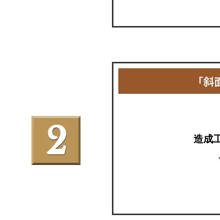
「斜
造成