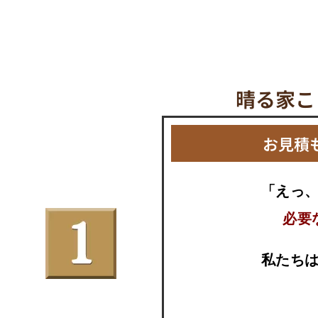
晴る家こ
お見積
「えっ
必要
私たち