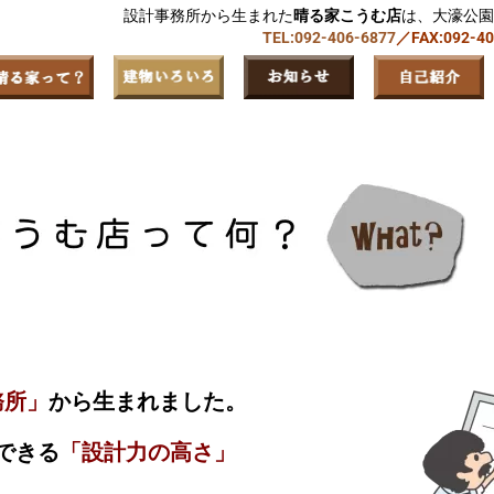
設計事務所から生まれた
晴る家こうむ店
は、大濠公園
TEL:092-406-6877
／FAX:092-4
務所」
から生まれました。
できる
「設計力の高さ」