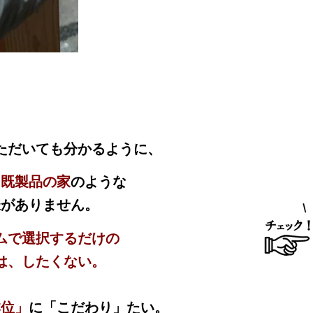
ただいても分かるように、
、
既製品の家
のような
様がありません。
ムで選択するだけの
は、したくない。
本位」
に「こだわり」たい。