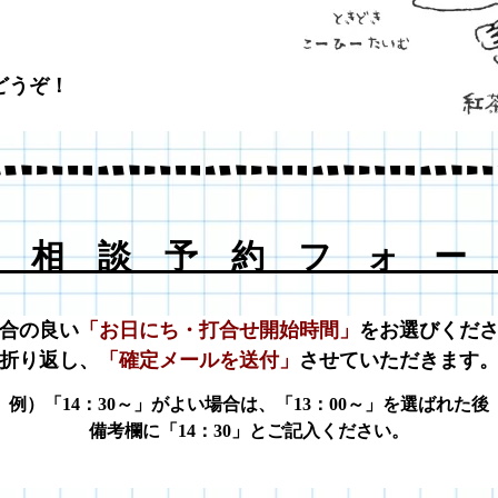
どうぞ！
 相 談 予 約 フ ォ ー
合の良い
「お日にち・打合せ開始時間」
をお選びくだ
折り返し、
「確定メールを送付」
させていただきます
例）「14：30～」がよい場合は、
「13：00～」を選ばれた後
備考欄に「14：30」とご記入ください。