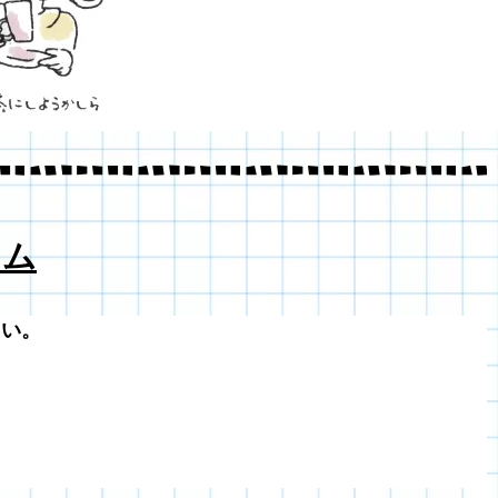
 ム
さい。
。