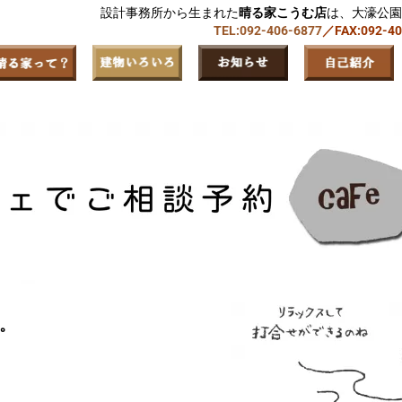
設計事務所から生まれた
晴る家こうむ店
は、大濠公園
TEL:092-406-6877
／FAX:092-4
。