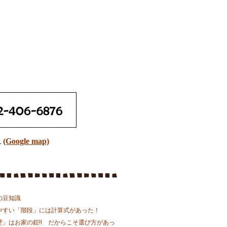
１
(Google map)
の豆知識
やすい「階段」には計算式があった！
壁」はお家の鎧!! だからこそ選び方があっ