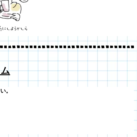
 ム
さい。
。