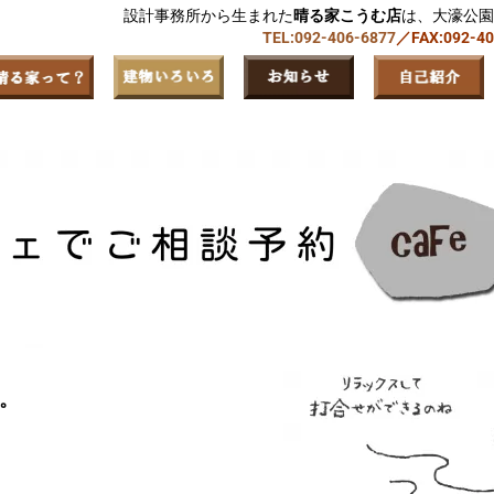
設計事務所から生まれた
晴る家こうむ店
は、大濠公園
TEL:092-406-6877
／FAX:092-4
。