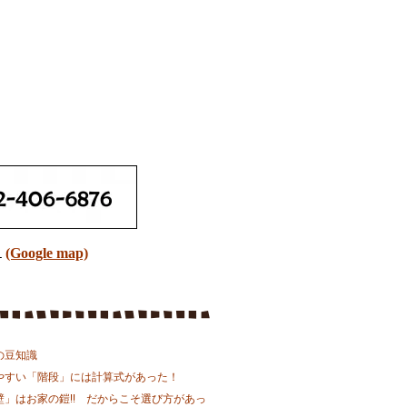
１
(Google map)
の豆知識
やすい「階段」には計算式があった！
壁」はお家の鎧!! だからこそ選び方があっ