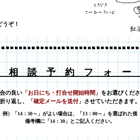
どうぞ！
 相 談 予 約 フ ォ ー
合の良い
「お日にち・打合せ開始時間」
をお選びくだ
折り返し、
「確定メールを送付」
させていただきます
例）「14：30～」がよい場合は、
「13：00～」を選ばれた後
備考欄に「14：30」とご記入ください。