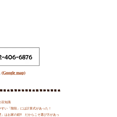
１
(Google map)
の豆知識
やすい「階段」には計算式があった！
壁」はお家の鎧!! だからこそ選び方があっ