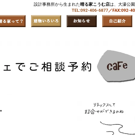
設計事務所から生まれた
晴る家こうむ店
は、大濠公園
TEL:092-406-6877
／FAX:092-4
。