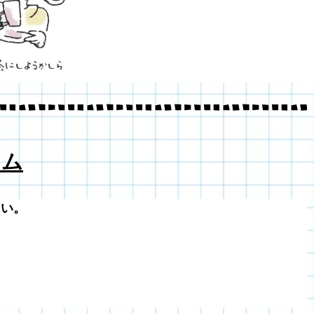
 ム
さい。
。