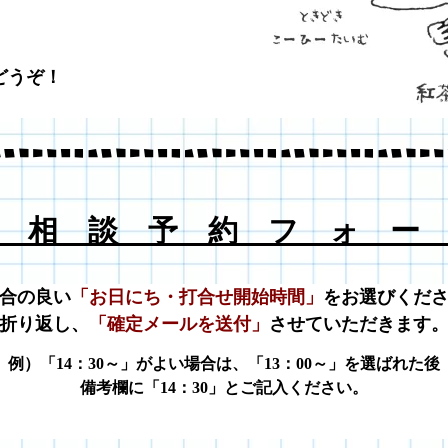
どうぞ！
 相 談 予 約 フ ォ ー
合の良い
「お日にち・打合せ開始時間」
をお選びくだ
折り返し、
「確定メールを送付」
させていただきます
例）「14：30～」がよい場合は、
「13：00～」を選ばれた後
備考欄に「14：30」とご記入ください。