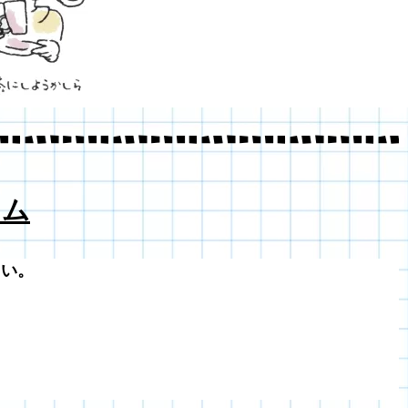
 ム
さい。
。