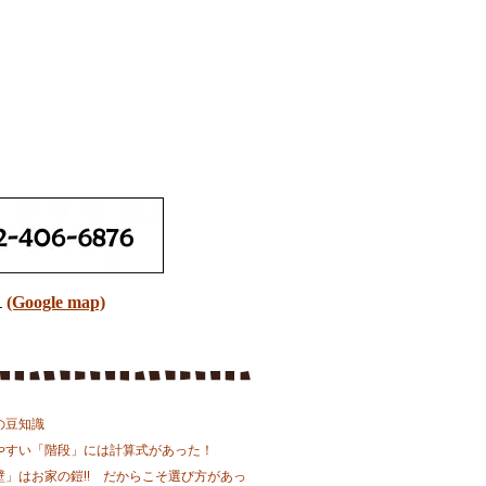
１
(Google map)
の豆知識
やすい「階段」には計算式があった！
壁」はお家の鎧!! だからこそ選び方があっ