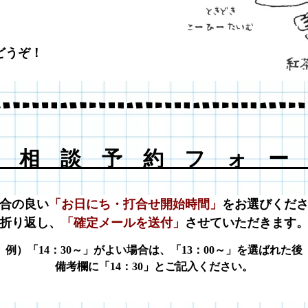
どうぞ！
 相 談 予 約 フ ォ ー
合の良い
「お日にち・打合せ開始時間」
をお選びくだ
折り返し、
「確定メールを送付」
させていただきます
例）「14：30～」がよい場合は、
「13：00～」を選ばれた後
備考欄に「14：30」とご記入ください。