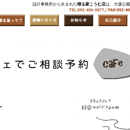
設計事務所から生まれた
晴る家こうむ店
は、大濠公園
TEL:092-406-6877
／FAX:092-4
。